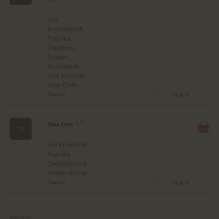
mit
Entenfleisch,
Paprika,
Zwiebeln,
Ingwer,
Knoblauch
und pikanter
Soja-Chilli-
Sauce
14.90 €
Maa Ente
21,14
77
mit Entenfilet,
Paprika,
Zwiebeln und
milder Honig-
Sauce
14.90 €
Allergene: