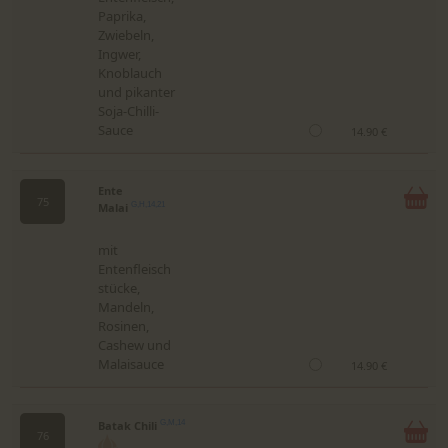
Paprika,
Zwiebeln,
Ingwer,
Knoblauch
und pikanter
Soja-Chilli-
Sauce
14.90 €
Ente
75
Malai
G,H,14,21
mit
Entenfleisch
stücke,
Mandeln,
Rosinen,
Cashew und
Malaisauce
14.90 €
Batak Chili
G,M,14
76