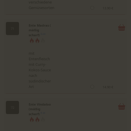
verschiedene
Gemüsesorten
13.90 €
Ente Madras (
71
mäßig
scharf)
G,14
mit
Entenfleisch
mit Curry-
Kokos-Sauce
nach
südindischer
Art
14.90 €
Ente Vindaloo
72
(mäßig
scharf)
E 14