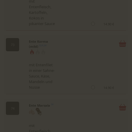
mit
Entenfleisch,
Kartoffeln,
Kokos in
pikanter Sauce
14.90 €
Ente Korma
73
(mild)
G,H,14
mit Entenfilet
in einer Sahne-
Sauce, Käse,
Mandeln und
Nüsse
14.90 €
Ente Marsala
14
74
mit
Entenfleisch,