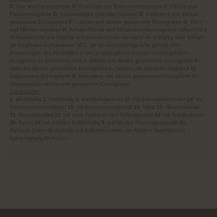
A
: Eier und Eierzeugnisse
B
: Erdnüsse und Erdnusserzeugnisse
C
: Fische und
Fischerzeugnisse
D
: Glutenhaltiges Getreide (Weizen)
E
: Krebstiere und daraus
gewonnene Erzeugnisse
F
: Lupinen und daraus gewonnene Erzeugnisse
G
: Milch
und Milcherzeugnisse
H
: Schalenfrüchte und Schalenfruchterzeugnisse (Mandeln)
I
:
Schwefeldioxid und Sulphite in Konzentrationen von mehr als 10mg/kg oder 10mg/l
als insgesamt vorhandenes SO2, die für verzehrfertige oder gemäß den
Anweisungen des Herstellers in den ursprünglichen Zustand zurückgeführte
Erzegnisse zu berechnen sind
J
: Sellerie und daraus gewonnene Erzeugnisse
K
:
Senf und daraus gewonnene Erzeugnisse
L
: Sesam und Sesamerzeugnisse
M
:
Sojabohnen/-Erzeugnisse
N
: Weichtiere und daraus gewonnene Erzeugnisse
O
:
Sesamsamen und daraus gewonnene Erzeugnisse
Zusatzstoffe:
1
: alkohlhaltig
2
: chininhaltig
3
: enthält Aspartman
11
: mit Antioxidationsmittel
14
: mit
Geschmacksverstärker
15
: mit Konservierungsstoff
16
: Nitrat
17
: Nitratpökelsalz
18
: Säerungsmittel
21
: mit einer Zuckerart und Süßungsmittel
24
: mit Stabilisatoren
25
: Taurin
26
: mit erhötem koffeinhaltig
9
: enthält eine Phenylalaninquelle
10
:
Tartrazin (kann die Aktivität und Aufmerksamkeit von Kindern beeinflussen)
Keine Haftung für Fehler!