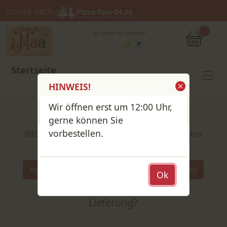
zurück nach
So kannst du bezahlen
Startseite
HINWEIS!
Wir öffnen erst um 12:00 Uhr,
Shop / Speisekarte
gerne können Sie
vorbestellen.
Bitte wähle deine Produkte und lege sie in den
Warenkorb
Wähle:
Abholung
Lieferung
Ok
Abholung
oder
Lieferung?