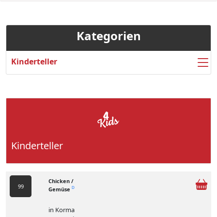
Kategorien
Kinderteller
Kinderteller
Chicken /
99
Gemüse
D
in Korma