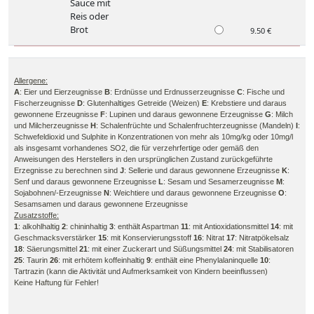
Sauce mit
Reis oder
Brot
9.50 €
Allergene:
A
: Eier und Eierzeugnisse
B
: Erdnüsse und Erdnusserzeugnisse
C
: Fische und
Fischerzeugnisse
D
: Glutenhaltiges Getreide (Weizen)
E
: Krebstiere und daraus
gewonnene Erzeugnisse
F
: Lupinen und daraus gewonnene Erzeugnisse
G
: Milch
und Milcherzeugnisse
H
: Schalenfrüchte und Schalenfruchterzeugnisse (Mandeln)
I
:
Schwefeldioxid und Sulphite in Konzentrationen von mehr als 10mg/kg oder 10mg/l
als insgesamt vorhandenes SO2, die für verzehrfertige oder gemäß den
Anweisungen des Herstellers in den ursprünglichen Zustand zurückgeführte
Erzegnisse zu berechnen sind
J
: Sellerie und daraus gewonnene Erzeugnisse
K
:
Senf und daraus gewonnene Erzeugnisse
L
: Sesam und Sesamerzeugnisse
M
:
Sojabohnen/-Erzeugnisse
N
: Weichtiere und daraus gewonnene Erzeugnisse
O
:
Sesamsamen und daraus gewonnene Erzeugnisse
Zusatzstoffe:
1
: alkohlhaltig
2
: chininhaltig
3
: enthält Aspartman
11
: mit Antioxidationsmittel
14
: mit
Geschmacksverstärker
15
: mit Konservierungsstoff
16
: Nitrat
17
: Nitratpökelsalz
18
: Säerungsmittel
21
: mit einer Zuckerart und Süßungsmittel
24
: mit Stabilisatoren
25
: Taurin
26
: mit erhötem koffeinhaltig
9
: enthält eine Phenylalaninquelle
10
:
Tartrazin (kann die Aktivität und Aufmerksamkeit von Kindern beeinflussen)
Keine Haftung für Fehler!