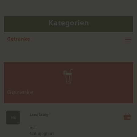
Kategorien
Getränke
Getränke
Lassi Salzig
G
150
mit
Naturjoghurt