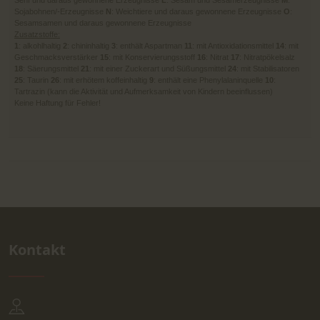
Senf und daraus gewonnene Erzeugnisse
L
: Sesam und Sesamerzeugnisse
M
:
Sojabohnen/-Erzeugnisse
N
: Weichtiere und daraus gewonnene Erzeugnisse
O
:
Sesamsamen und daraus gewonnene Erzeugnisse
Zusatzstoffe:
1
: alkohlhaltig
2
: chininhaltig
3
: enthält Aspartman
11
: mit Antioxidationsmittel
14
: mit
Geschmacksverstärker
15
: mit Konservierungsstoff
16
: Nitrat
17
: Nitratpökelsalz
18
: Säerungsmittel
21
: mit einer Zuckerart und Süßungsmittel
24
: mit Stabilisatoren
25
: Taurin
26
: mit erhötem koffeinhaltig
9
: enthält eine Phenylalaninquelle
10
:
Tartrazin (kann die Aktivität und Aufmerksamkeit von Kindern beeinflussen)
Keine Haftung für Fehler!
Kontakt